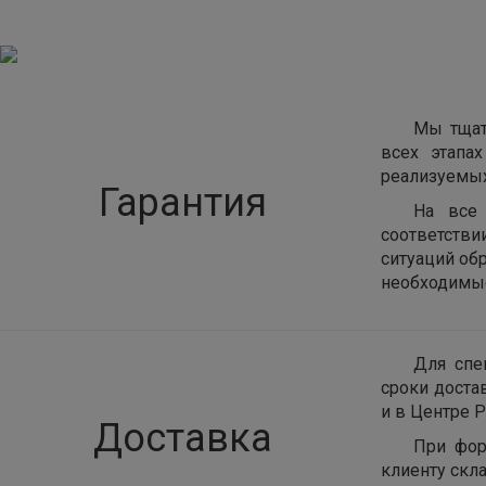
Мы тщат
всех этапа
реализуемых
Гарантия
На все 
соответств
ситуаций об
необходимые
Для спе
сроки доста
и в Центре Р
Доставка
При фор
клиенту скла