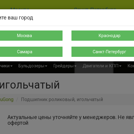
Москва
Санкт-Петербург
те ваш город
8-925-189-12-38
8-911-004-00-35
sales@s-spectehnika.ru
spb@s-spectehnika.ru
Москва
Краснодар
Поиск
Написать в Telegr
Самара
Санкт-Петербург
чики
Бульдозеры
Грейдеры
Двигатели и КПП
Ко
игольчатый
iuGong
Подшипник роликовый, игольчатый
Актуальные цены уточняйте у менеджеров. Не яв
офертой