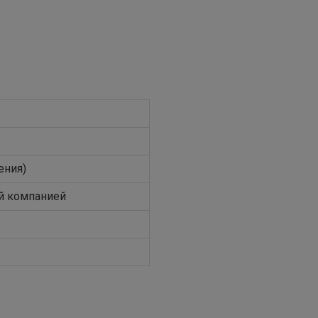
ения)
й компанией