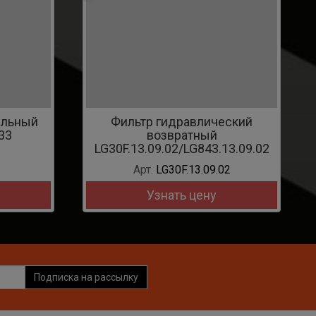
Арт.
16Y-15-00028
Узнать цену
дравлический
ратный
2/LG843.13.09.02
F.13.09.02
ть цену
Подписка на рассылку