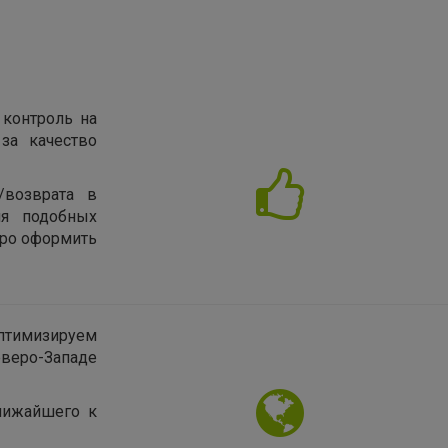
 контроль на
за качество
/возврата в
ия подобных
тро оформить
птимизируем
еверо-Западе
лижайшего к