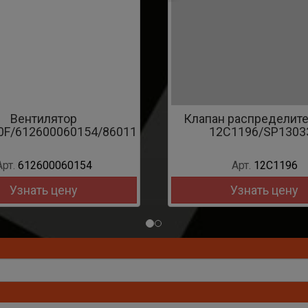
Клапан распределительный
Фильтр ги
12C1196/SP130333
возв
LG30F.13.09.0
Арт.
12C1196
Арт.
LG30
Узнать цену
Узна