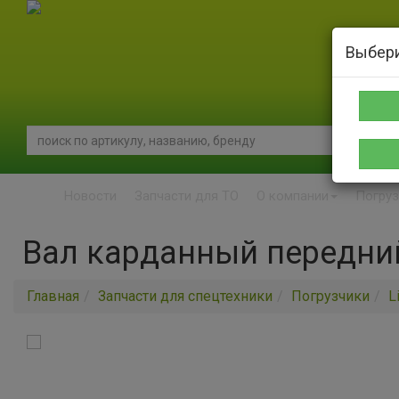
Выбери
Новости
Запчасти для ТО
О компании
Погруз
Вал карданный передни
Главная
Запчасти для спецтехники
Погрузчики
L