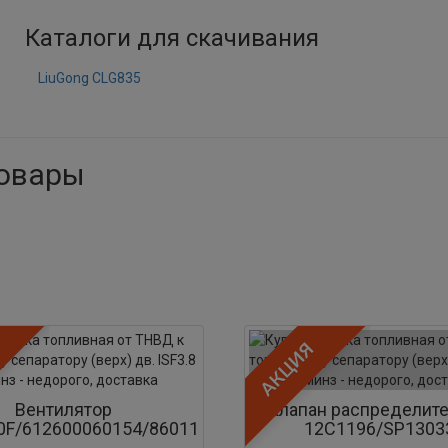
Каталоги для скачивания
LiuGong CLG835
товары
Акция
АКЦИЯ
Вентилятор
Клапан распределит
0F/612600060154/860112081
12C1196/SP1303