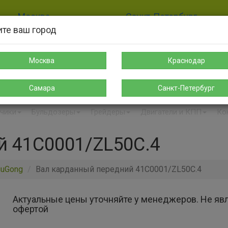
Москва
Санкт-Петербург
те ваш город
8-925-189-12-38
8-911-004-00-35
sales@s-spectehnika.ru
spb@s-spectehnika.ru
Москва
Краснодар
Поиск
Написать в Telegr
Самара
Санкт-Петербург
чики
Бульдозеры
Грейдеры
Двигатели и КПП
Ко
й 41C0001/ZL50C.4
iuGong
Вал карданный передний 41C0001/ZL50C.4
Актуальные цены уточняйте у менеджеров. Не яв
офертой