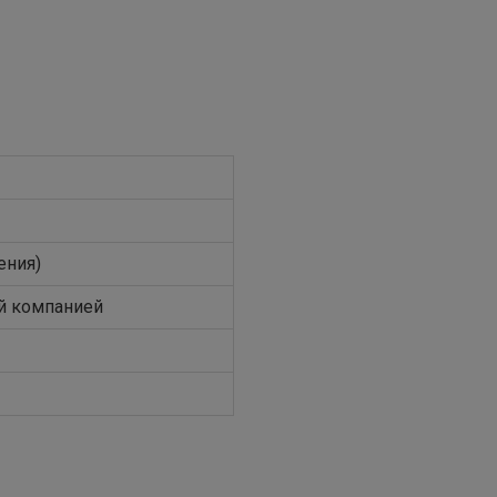
ения)
й компанией