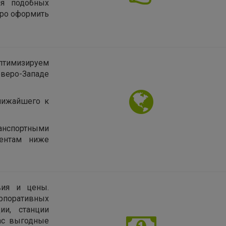
ия подобных
тро оформить
птимизируем
еверо-Западе
лижайшего к
нспортными
иентам ниже
вия и цены.
рпоративных
ии, станции
нас выгодные