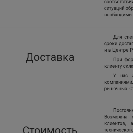
соответств
ситуаций об
необходимые
Для спе
сроки доста
и в Центре Р
Доставка
При фор
клиенту скла
У нас 
компаниями
рыночных. С
Постоян
Возможна о
клиентов, 
Стоимость
техническог