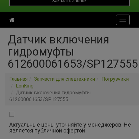
Заказать звонок
Toggle
navigati
Датчик включения
гидромуфты
612600061653/SP127555
Главная
Запчасти для спецтехники
Погрузчики
LonKing
Датчик включения гидромуфты
612600061653/SP127555
Актуальные цены уточняйте у менеджеров. Не
является публичной офертой