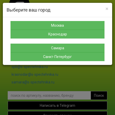
×
Выберите ваш город
Москва
Москва
Санкт-
Краснодар
Самара
Петербург
Краснодар
8-925-
8-988-
8-927-
189-12-
366-07-
756-46-
8-911-
38
50
46
004-00-
Самара
35
Санкт-Петербург
sales@s-spectehnika.ru
spb@s-spectehnika.ru
krasnodar@s-spectehnika.ru
samara@s-spectehnika.ru
Поиск
Написать в Telegram