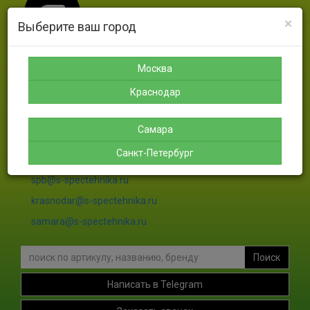
×
Выберите ваш город
Москва
Москва
Санкт-
Краснодар
Самара
Петербург
Краснодар
8-925-
8-988-
8-927-
189-12-
366-07-
756-46-
8-911-
38
50
46
004-00-
Самара
35
Санкт-Петербург
sales@s-spectehnika.ru
spb@s-spectehnika.ru
krasnodar@s-spectehnika.ru
samara@s-spectehnika.ru
Поиск
Написать в Telegram