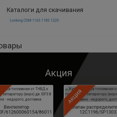
Каталоги для скачивания
Lonking CDM 1165 1185 1220
товары
Акция
АКЦИЯ
Вентилятор
Клапан распределит
0F/612600060154/860112081
12C1196/SP1303