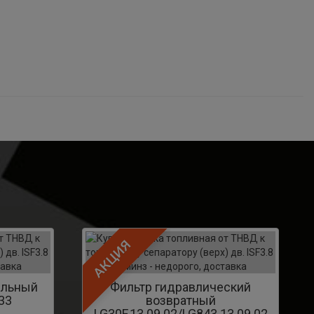
АКЦИЯ
ельный
Фильтр гидравлический
33
возвратный
LG30F.13.09.02/LG843.13.09.02