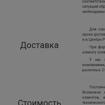
соответств
ситуаций об
необходимые
Для спе
сроки доста
и в Центре Р
Доставка
При фор
клиенту скла
У нас 
компаниями
рыночных. С
Постоян
Возможна о
клиентов, 
Стоимость
техническог