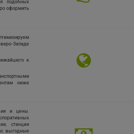
ия подобных
тро оформить
птимизируем
еверо-Западе
лижайшего к
нспортными
иентам ниже
вия и цены.
рпоративных
ии, станции
нас выгодные