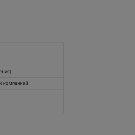
ения)
й компанией