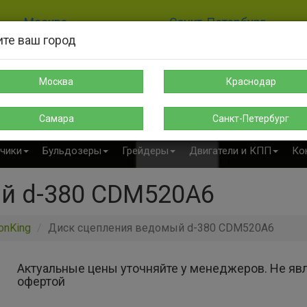
Москва
Санкт-Петербург
те ваш город
8-925-189-12-38
8-911-004-00-35
sales@s-spectehnika.ru
spb@s-spectehnika.ru
Москва
Краснодар
Поиск
Написать в Telegr
Самара
Санкт-Петербург
чики
Бульдозеры
Грейдеры
Двигатели и КПП
Ко
й d-380 CDM520A6
onKing
Диск сцепления ведомый d-380 CDM520A6
Актуальные цены уточняйте у менеджеров. Не яв
офертой