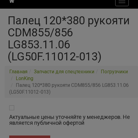
Toggle
navigati
Палец 120*380 рукояти
CDM855/856
LG853.11.06
(LG50F.11012-013)
Главная
Запчасти для спецтехники
Погрузчики
LonKing
Палец 120*380 рукояти CDM855/856 LG853.11.06
(LG50F.11012-013)
Актуальные цены уточняйте у менеджеров. Не
является публичной офертой