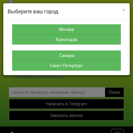
×
Выберите ваш город
Москва
Санкт-
Краснодар
Самара
Петербург
8-925-
8-988-
8-927-
189-12-
366-07-
756-46-
Москва
8-911-
38
50
46
004-00-
Краснодар
35
sales@s-spectehnika.ru
Самара
spb@s-spectehnika.ru
Санкт-Петербург
krasnodar@s-spectehnika.ru
samara@s-spectehnika.ru
Поиск
Написать в Telegram
Заказать звонок