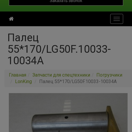
Заказать звонок
Toggle
navigati
Палец
55*170/LG50F.10033-
10034A
Главная
Запчасти для спецтехники
Погрузчики
LonKing
Палец 55*170/LG50F.10033-10034A