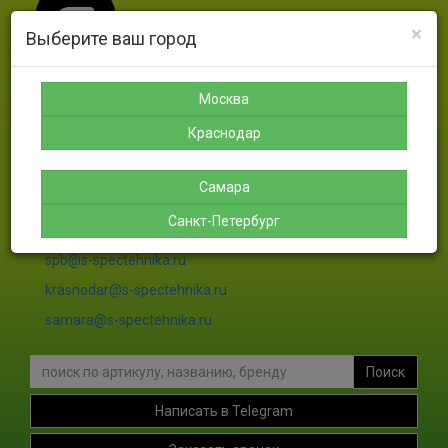
×
Выберите ваш город
Москва
Москва
Санкт-
Краснодар
Самара
Петербург
Краснодар
8-925-
8-988-
8-927-
189-12-
366-07-
756-46-
8-911-
38
50
46
004-00-
Самара
35
Санкт-Петербург
sales@s-spectehnika.ru
spb@s-spectehnika.ru
krasnodar@s-spectehnika.ru
samara@s-spectehnika.ru
Поиск
Написать в Telegram