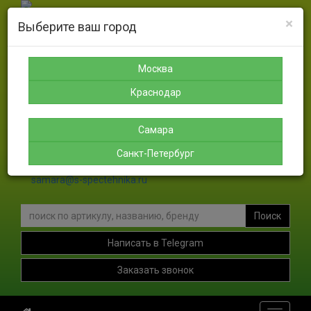
×
Выберите ваш город
Москва
Санкт-
Краснодар
Самара
Петербург
8-925-
8-988-
8-927-
189-12-
366-07-
756-46-
Москва
8-911-
38
50
46
004-00-
Краснодар
35
sales@s-spectehnika.ru
Самара
spb@s-spectehnika.ru
Санкт-Петербург
krasnodar@s-spectehnika.ru
samara@s-spectehnika.ru
Поиск
Написать в Telegram
Заказать звонок