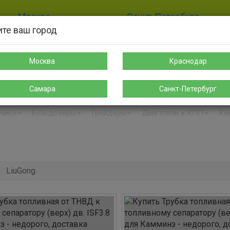
Москва
Санкт-Петербург
те ваш город
8-925-189-12-38
8-911-004-00-35
sales@s-spectehnika.ru
spb@s-spectehnika.ru
Москва
Краснодар
Поиск
Написать в Telegr
Самара
Санкт-Петербург
чики
Бульдозеры
Грейдеры
Двигатели и КПП
Ко
LiuGong