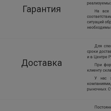
реализуемых
Гарантия
На все 
соответств
ситуаций об
необходимые
Для спе
сроки доста
и в Центре Р
Доставка
При фор
клиенту скла
У нас 
компаниями
рыночных. С
Постоян