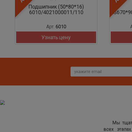
ик (50*80*16)
Вентилятор
021000011/110
FS670*90F/612600060154/8
рт.
6010
Арт.
612600060154
нать цену
Узнать цену
Мы тщат
всех этапа