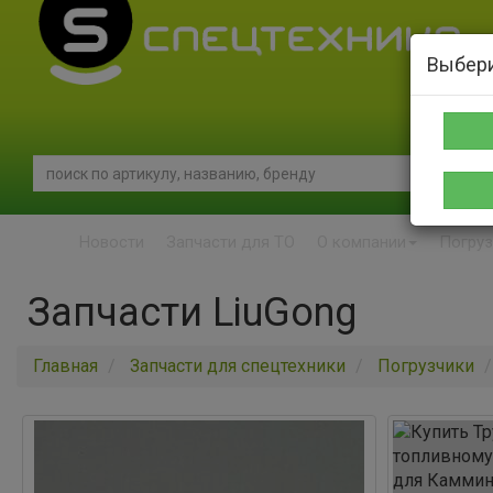
Выбери
Новости
Запчасти для ТО
О компании
Погруз
Запчасти LiuGong
Главная
Запчасти для спецтехники
Погрузчики