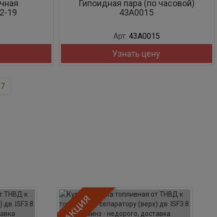
чная
Гипоидная пара (по часовой)
2-19
43A0015
Арт.
43A0015
Узнать цену
17
ЦИЯ
АКЦИЯ