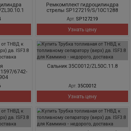
цилиндра
Ремкомплект гидроцилиндра
ZL30.10.1
стрелы SP127219/S/10C1288
4
Арт.
SP127219
Узнать цену
я
Сальник 35C0012/ZL50C.11.8
1597/6742-
904
6
Арт.
35C0012
Узнать цену