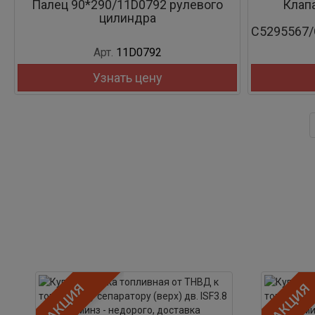
Палец 90*290/11D0792 рулевого
Клап
цилиндра
С5295567/
Арт.
11D0792
Узнать цену
АКЦИЯ