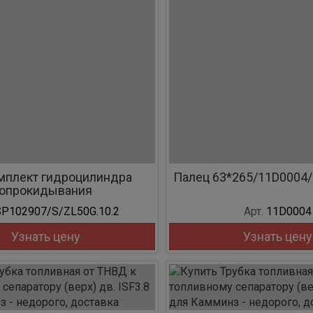
мплект гидроцилиндра
Палец 63*265/11D0004/
опрокидывания
P102907/S/ZL50G.10.2
Арт.
11D0004
Узнать цену
Узнать цену