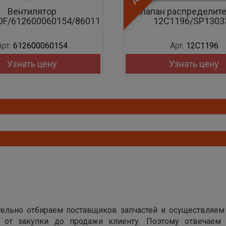
Клапан распределительный
60112081
12C1196/SP130333
LG3
Арт.
12C1196
Узнать цену
ельно отбираем поставщиков запчастей и осуществляем
х от закупки до продажи клиенту. Поэтому отвечаем 