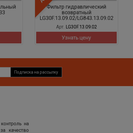
Фильтр гидравлический
Шестерня 16Y-1
возвратный
0F.13.09.02/LG843.13.09.02
Арт.
LG30F.13.09.02
Арт.
16Y-15-0
Узнать цену
Узнать це
Подписка на рассылку
 контроль на
за качество