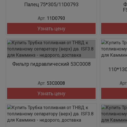
Палец 75*305/11D0793
Ф
F
Арт.
11D0793
Узнать цену
Фильтр гидравлический 53C0008
110*130
Арт.
53C0008
Арт
Узнать цену