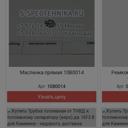
Масленка прямая 10B0014
Ремко
Арт.
10B0014
Арт.
S
Узнать цену