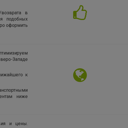
/возврата в
ия подобных
тро оформить
птимизируем
еверо-Западе
лижайшего к
нспортными
иентам ниже
вия и цены.