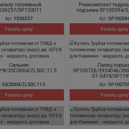
ильтр топливный
Ремкомплект гидро
S36257/SP133011
подъема SP100594/S/
Арт.
FS36257
Арт.
SP10059
Узнать цену
Узнать цену
Сальник
Палец поршн
*8/35C0004/ZL50C.11.5
SP100726/3934046/390
01-5474/SP119
.
35C0004/ZL50C.11.5
Арт.
SP10072
Узнать цену
Узнать цену