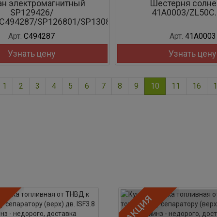
ан электромагнитный
Шестерня солне
SP129426/
41A0003/ZL50C.
C494287/SP126801/SP130855
Арт.
C494287
Арт.
41A0003
Узнать цену
Узнать цену
1
2
3
4
5
6
7
8
9
10
11
16
Акция
АКЦИЯ
АК